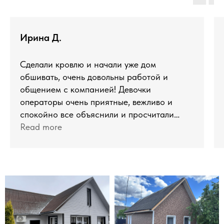
Ирина Д.
Сделали кровлю и начали уже дом
обшивать, очень довольны работой и
общением с компанией! Девочки
операторы очень приятные, вежливо и
спокойно все объяснили и просчитали
квадратуру один в один, мы были приятно
Read more
удивлены. Ответили на все вопросы и были
на связи всегда оперативно. Мастер
приехал приятный молодой человек, 2 часа
все подробно посмотрел. Ой, и
монтажники понравились, профессионалы
все от начала и до конца! Приятно также
сопровождение на всех этапах и обратная