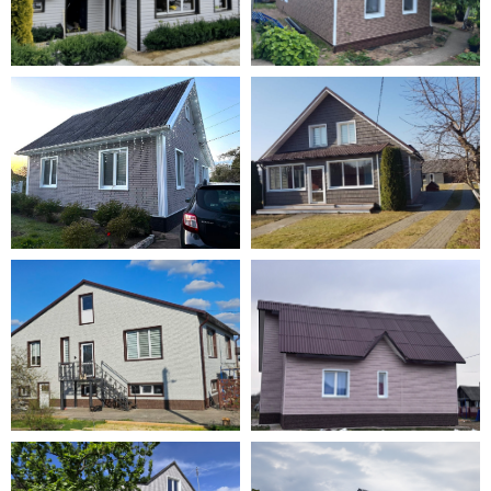
связь. Уже планируем обшить сайдингом
гараж и баню под домик. Спасибо, мои
хорошие!
⭐⭐⭐⭐⭐ 5/5